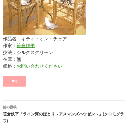
作品名：キティ・オン・チェア
作家：
笹倉鉄平
技法：シルクスクリーン
在庫：
無
価格：
お問い合わせください
0
投
前の投稿
稿
笹倉鉄平「ライン河のほとり～アスマンズハウゼン～」(クロモグラ
フ)
ナ