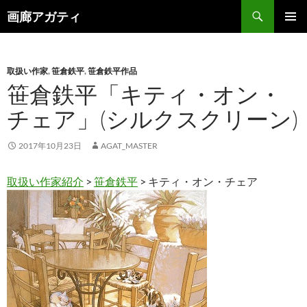
検
画廊アガティ
索
コ
メインメ
ン
ニュー
テ
ン
取扱い作家
,
笹倉鉄平
,
笹倉鉄平作品
ツ
笹倉鉄平「キティ・オン・
へ
チェア」(シルクスクリーン)
ス
キ
ッ
2017年10月23日
AGAT_MASTER
プ
取扱い作家紹介
>
笹倉鉄平
> キティ・オン・チェア