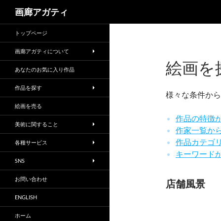
検
画廊アガティ
索
トップページ
画廊アガティについて
絵画を
あなたのお気に入り作品
作品を探す
様々な条件から
絵画を売る
作品の特徴
美術に関すること
作家一覧か
作品カテゴ
各種サービス
キーワード
SNS
お問い合わせ
店舗風景
ENGLISH
ホーム