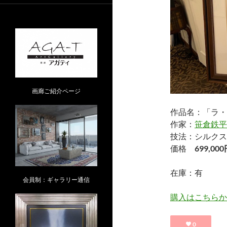
画廊ご紹介ページ
作品名：「ラ・
作家：
笹倉鉄平
技法：シルクス
価格
699,00
在庫：有
会員制：ギャラリー通信
購入はこちらか
0