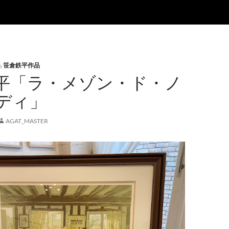
平
,
笹倉鉄平作品
平「ラ・メゾン・ド・ノ
ディ」
AGAT_MASTER