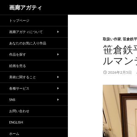
検
画廊アガティ
索
トップページ
画廊アガティについて
取扱い作家
,
笹倉鉄
あなたのお気に入り作品
笹倉鉄
作品を探す
ルマン
絵画を売る
2026年2月5日
美術に関すること
各種サービス
SNS
お問い合わせ
ENGLISH
ホーム