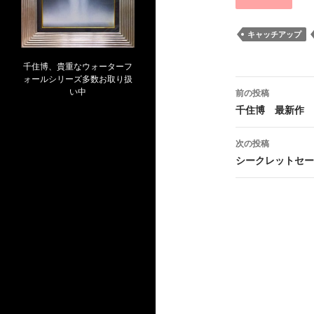
キャッチアップ
千住博、貴重なウォーターフ
ォールシリーズ多数お取り扱
投
い中
前の投稿
稿
千住博 最新作
ナ
次の投稿
ビ
シークレットセー
ゲ
ー
シ
ョ
ン