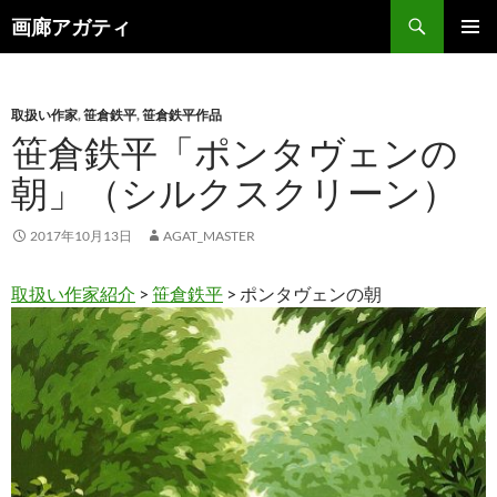
検
画廊アガティ
索
コ
メインメ
ン
ニュー
テ
ン
取扱い作家
,
笹倉鉄平
,
笹倉鉄平作品
ツ
笹倉鉄平「ポンタヴェンの
へ
朝」（シルクスクリーン）
ス
キ
ッ
2017年10月13日
AGAT_MASTER
プ
取扱い作家紹介
>
笹倉鉄平
> ポンタヴェンの朝