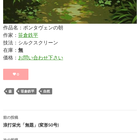
作品名：ポンタヴェンの朝
作家：
笹倉鉄平
技法：シルクスクリーン
在庫：
無
価格：
お問い合わせ下さい
0
森
笹倉鉄平
自然
投
前の投稿
稿
浪打栄光「無題」(変形50号)
ナ
次の投稿