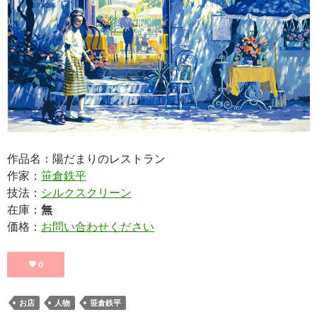
作品名：陽だまりのレストラン
作家：
笹倉鉄平
技法：
シルクスクリーン
在庫：
無
価格：
お問い合わせください
0
お店
人物
笹倉鉄平