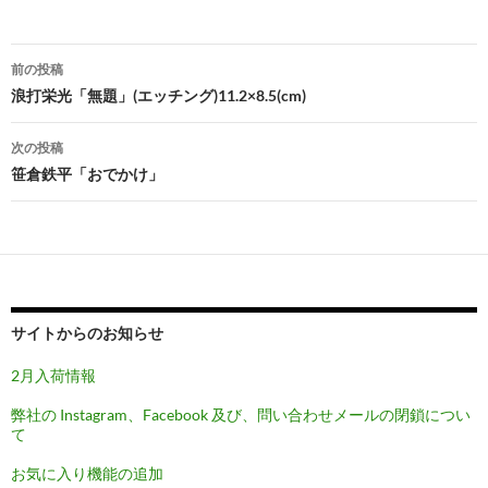
投
前の投稿
稿
浪打栄光「無題」(エッチング)11.2×8.5(cm)
ナ
次の投稿
ビ
笹倉鉄平「おでかけ」
ゲ
ー
シ
ョ
サイトからのお知らせ
ン
2月入荷情報
弊社の Instagram、Facebook 及び、問い合わせメールの閉鎖につい
て
お気に入り機能の追加