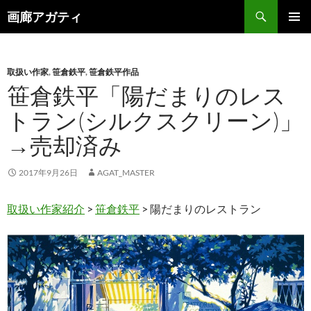
検
画廊アガティ
索
コ
メインメ
ン
ニュー
テ
ン
取扱い作家
,
笹倉鉄平
,
笹倉鉄平作品
ツ
笹倉鉄平「陽だまりのレス
へ
トラン(シルクスクリーン)」
ス
キ
→売却済み
ッ
プ
2017年9月26日
AGAT_MASTER
取扱い作家紹介
>
笹倉鉄平
> 陽だまりのレストラン