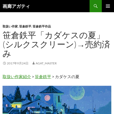
検
画廊アガティ
索
コ
メインメ
ン
ニュー
テ
ン
取扱い作家
,
笹倉鉄平
,
笹倉鉄平作品
ツ
笹倉鉄平「カダケスの夏」
へ
(シルクスクリーン)→売約済
ス
キ
み
ッ
プ
2017年9月24日
AGAT_MASTER
取扱い作家紹介
>
笹倉鉄平
> カダケスの夏