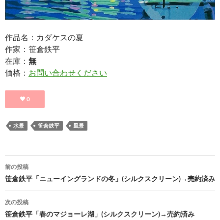
作品名：カダケスの夏
作家：笹倉鉄平
在庫：
無
価格：
お問い合わせください
0
水景
笹倉鉄平
風景
投
前の投稿
稿
笹倉鉄平「ニューイングランドの冬」(シルクスクリーン)→売約済み
ナ
次の投稿
ビ
笹倉鉄平「春のマジョーレ湖」(シルクスクリーン)→売約済み