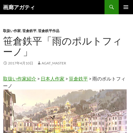
検
画廊アガティ
索
コ
メインメ
ン
ニュー
テ
ン
取扱い作家
,
笹倉鉄平
,
笹倉鉄平作品
ツ
笹倉鉄平「雨のポルトフィ
へ
ーノ」
ス
キ
ッ
2017年4月10日
AGAT_MASTER
プ
取扱い作家紹介
>
日本人作家
>
笹倉鉄平
> 雨のポルトフィ
ーノ