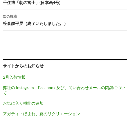
稿
千住博「朝の富士」(日本画4号)
ナ
次の投稿
ビ
笹倉鉄平展（終了いたしました。）
ゲ
ー
シ
ョ
サイトからのお知らせ
ン
2月入荷情報
弊社の Instagram、Facebook 及び、問い合わせメールの閉鎖につい
て
お気に入り機能の追加
アガティ・ほまれ、夏のリクリエーション