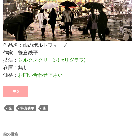
作品名：雨のポルトフィーノ
作家：笹倉鉄平
技法：
シルクスクリーン(セリグラフ)
在庫：無し
価格：
お問い合わせ下さい
0
光
笹倉鉄平
街
投
前の投稿