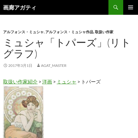
検
画廊アガティ
索
コ
メインメ
ン
ニュー
テ
ン
アルフォンス・ミュシャ
,
アルフォンス・ミュシャ作品
,
取扱い作家
ツ
ミュシャ「トパーズ」(リト
へ
グラフ)
ス
キ
ッ
2017年3月1日
AGAT_MASTER
プ
取扱い作家紹介
>
洋画
>
ミュシャ
> トパーズ