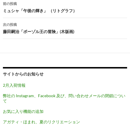
投
前の投稿
稿
ミュシャ「午後の輝き」 （リトグラフ）
ナ
次の投稿
ビ
藤田嗣治「ボーゾル王の冒険」(木版画)
ゲ
ー
シ
ョ
サイトからのお知らせ
ン
2月入荷情報
弊社の Instagram、Facebook 及び、問い合わせメールの閉鎖につい
て
お気に入り機能の追加
アガティ・ほまれ、夏のリクリエーション