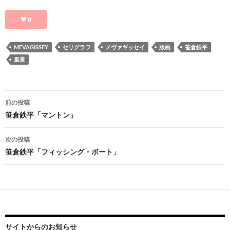
0
MEVAGISSEY
セリグラフ
メヴァギッセイ
版画
笹倉鉄平
風景
投
前の投稿
稿
笹倉鉄平「マントン」
ナ
次の投稿
ビ
笹倉鉄平「フィッシング・ボート」
ゲ
ー
シ
ョ
サイトからのお知らせ