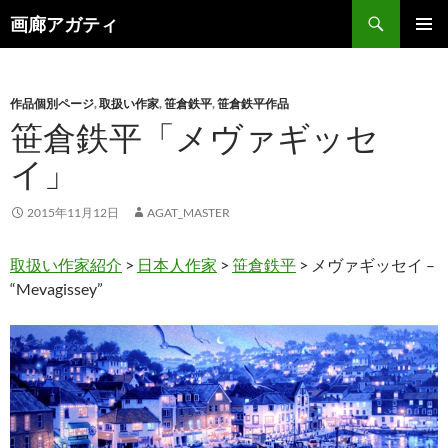
検
画廊アガティ
索
コ
メインメ
ン
ニュー
テ
ン
作品個別ページ
,
取扱い作家
,
笹倉鉄平
,
笹倉鉄平作品
ツ
笹倉鉄平「メヴァギッセ
へ
イ」
ス
キ
ッ
2015年11月12日
AGAT_MASTER
プ
取扱い作家紹介
>
日本人作家
>
笹倉鉄平
> メヴァギッセイ –
“Mevagissey”