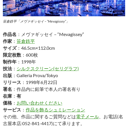
笹倉鉄平「メヴァギッセイ – “Mevagissey”」
作品名
：メヴァギッセイ – “Mevagissey”
作家
：
笹倉鉄平
サイズ
：46.5cm×112.0cm
限定枚数
：600枚
制作年
：1998年
技法
：
シルクスクリーン(セリグラフ)
出版
：Galleria Prova/Tokyo
リリース
：1998年6月22日
署名
：作品内に鉛筆で本人の署名有り
在庫
：
有
価格
：
お問い合わせください
サービス
：
作品を飾るシュミレーション
その他、作品に関するご質問などは
電子メール
、お電話(名
古屋本店:052-841-4417)にて承ります。