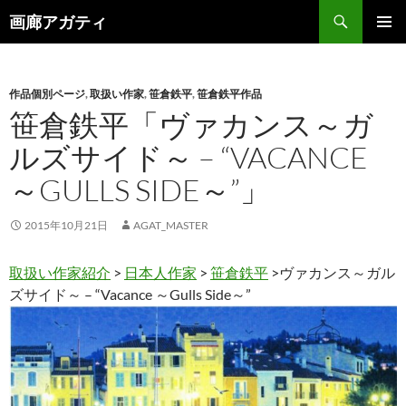
検
画廊アガティ
索
コ
メインメ
ン
ニュー
テ
ン
作品個別ページ
,
取扱い作家
,
笹倉鉄平
,
笹倉鉄平作品
ツ
笹倉鉄平「ヴァカンス～ガ
へ
ルズサイド～ – “VACANCE
ス
キ
～GULLS SIDE～”」
ッ
プ
2015年10月21日
AGAT_MASTER
取扱い作家紹介
>
日本人作家
>
笹倉鉄平
>ヴァカンス～ガル
ズサイド～ – “Vacance ～Gulls Side～”