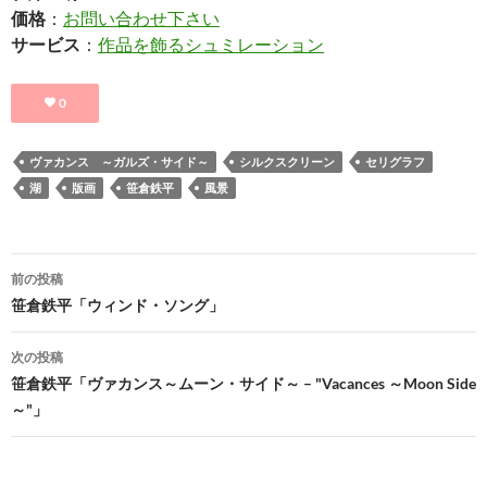
価格
：
お問い合わせ下さい
サービス
：
作品を飾るシュミレーション
0
ヴァカンス ～ガルズ・サイド～
シルクスクリーン
セリグラフ
湖
版画
笹倉鉄平
風景
投
前の投稿
稿
笹倉鉄平「ウィンド・ソング」
ナ
次の投稿
ビ
笹倉鉄平「ヴァカンス～ムーン・サイド～ – "Vacances ～Moon Side
～"」
ゲ
ー