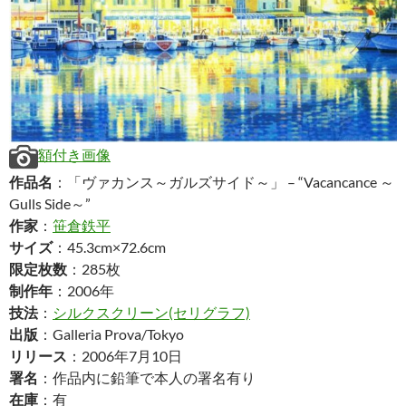
額付き画像
作品名
：「ヴァカンス～ガルズサイド～」 – “Vacancance ～
Gulls Side～”
作家
：
笹倉鉄平
サイズ
：45.3cm×72.6cm
限定枚数
：285枚
制作年
：2006年
技法
：
シルクスクリーン(セリグラフ)
出版
：Galleria Prova/Tokyo
リリース
：2006年7月10日
署名
：作品内に鉛筆で本人の署名有り
在庫
：有