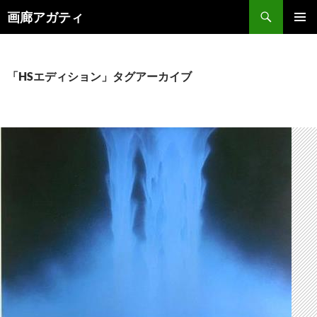
検
画廊アガティ
索
コ
メインメ
ン
ニュー
テ
ン
「HSエディション」タグアーカイブ
ツ
へ
ス
キ
ッ
プ