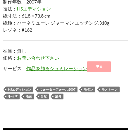
制作年数：2007年
技法：
HSエディション
紙寸法：61.8 × 73.8 cm
紙種：ハーネミューレ ジャーマン エッチング,310g
レゾネ：#162
在庫：無し
価格：
お問い合わせ下さい
0
サービス：
作品を飾るシュミレーション
HSエディション
ウォーターフォール2007
モダン
モノトーン
千住博
版画
自然
風景