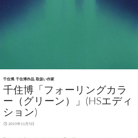
千住博
,
千住博作品
,
取扱い作家
千住博「フォーリングカラ
ー（グリーン）」(HSエディ
ション)
2015年11月5日