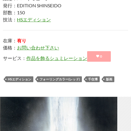
発行：EDITION SHINSEIDO
部数：150
技法：
HSエディション
在庫：
有り
価格：
お問い合わせ下さい
0
サービス：
作品を飾るシュミレーション
HSエディション
フォーリングカラー(レッド)
千住博
版画