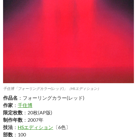
千住博「フォーリングカラー(レッド)」（HSエディション）
作品名
：フォーリングカラー(レッド)
作家
：
千住博
限定枚数
：20枚(AP版)
制作年数
：2007年
技法
：
HSエディション
〔6色〕
部数
：100