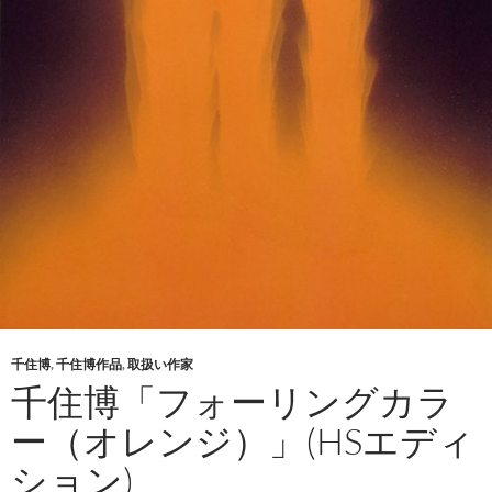
千住博
,
千住博作品
,
取扱い作家
千住博「フォーリングカラ
ー（オレンジ）」(HSエディ
ション)