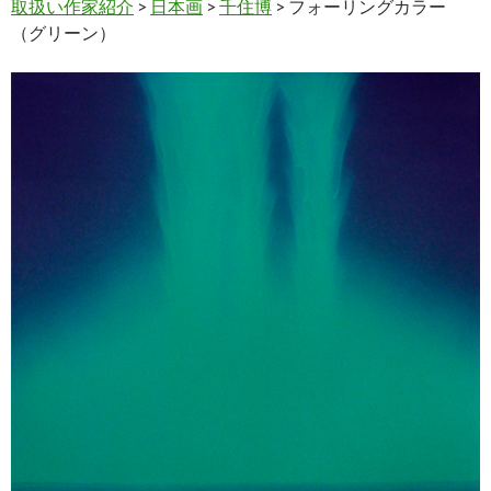
取扱い作家紹介
>
日本画
>
千住博
> フォーリングカラー
（グリーン）