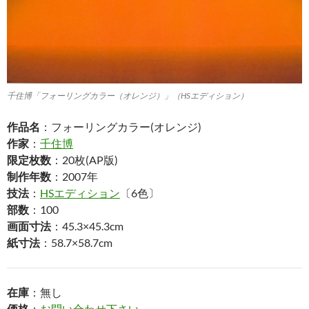
千住博「フォーリングカラー（オレンジ）」（HSエディション）
作品名
：フォーリングカラー(オレンジ)
作家
：
千住博
限定枚数
：20枚(AP版)
制作年数
：2007年
技法
：
HSエディション
〔6色〕
部数
：100
画面寸法
：45.3×45.3cm
紙寸法
：58.7×58.7cm
在庫
：無し
価格
：
お問い合わせ下さい