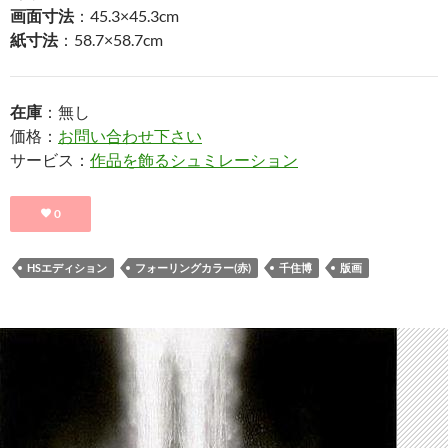
画面寸法
：45.3×45.3cm
紙寸法
：58.7×58.7cm
在庫
：無し
価格：
お問い合わせ下さい
サービス：
作品を飾るシュミレーション
0
HSエディション
フォーリングカラー(赤)
千住博
版画