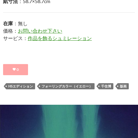
紙寸法
：58.7×58.7cm
在庫
：無し
価格：
お問い合わせ下さい
サービス：
作品を飾るシュミレーション
0
HSエディション
フォーリングカラー（イエロー）
千住博
版画