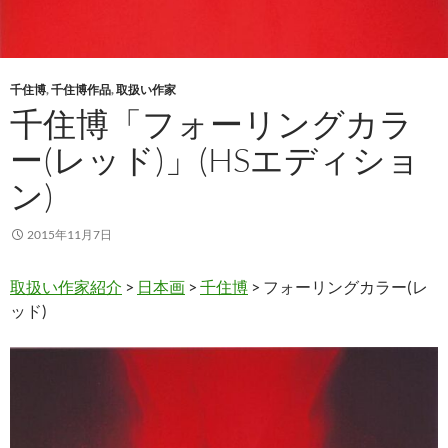
千住博
,
千住博作品
,
取扱い作家
千住博「フォーリングカラ
ー(レッド)」(HSエディショ
ン)
2015年11月7日
取扱い作家紹介
>
日本画
>
千住博
> フォーリングカラー(レ
ッド)