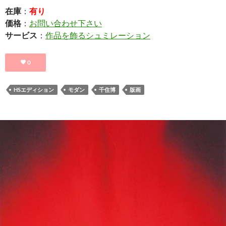
在庫
：
有り
価格
：
お問い合わせ下さい
サービス
：
作品を飾るシュミレーション
0
HSエディション
モダン
千住博
版画