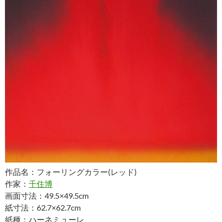
作品名：フォーリングカラー(レッド)
作家：
千住博
画面寸法：49.5×49.5cm
紙寸法：62.7×62.7cm
紙種：ハーネミューレ