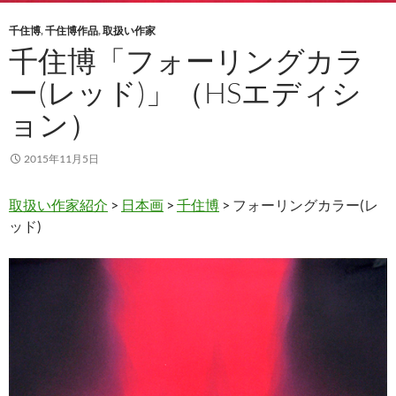
千住博
,
千住博作品
,
取扱い作家
千住博「フォーリングカラ
ー(レッド)」（HSエディシ
ョン）
2015年11月5日
取扱い作家紹介
>
日本画
>
千住博
> フォーリングカラー(レ
ッド)