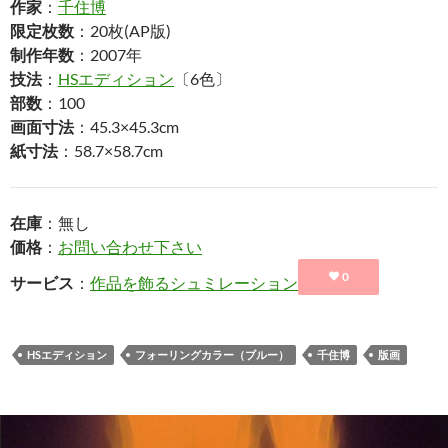
作家
：
千住博
限定枚数
：20枚(AP版)
制作年数
：2007年
技法
：
HSエディション
〔6色〕
部数
：100
画面寸法
：45.3×45.3cm
紙寸法
：58.7×58.7cm
在庫
：無し
価格
：
お問い合わせ下さい
0
サービス
：
作品を飾るシュミレーション
HSエディション
フォーリングカラー（ブルー）
千住博
版画