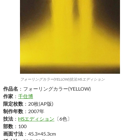
フォーリングカラー(YELLOW)技法:HSエディション
作品名
：フォーリングカラー(YELLOW)
作家
：
千住博
限定枚数
：20枚(AP版)
制作年数
：2007年
技法
：
HSエディション
〔6色〕
部数
：100
画面寸法
：45.3×45.3cm