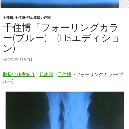
千住博
,
千住博作品
,
取扱い作家
千住博「フォーリングカラ
ー(ブルー)」(HSエディショ
ン)
2015年11月7日
取扱い作家紹介
>
日本画
>
千住博
> フォーリングカラー(ブ
ルー)