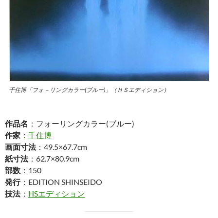
千住博「フォ－リングカラー(ブルー)」（ＨＳエディション）
作品名
：フォーリングカラー(ブルー)
作家
：
千住博
画面寸法
：49.5×67.7cm
紙寸法
：62.7×80.9cm
部数
：150
発行
：EDITION SHINSEIDO
技法
：
HSエディション