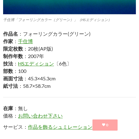
千住博「フォーリングカラー（グリーン）」（HSエディション）
作品名
：フォーリングカラー(グリーン)
作家
：
千住博
限定枚数
：20枚(AP版)
制作年数
：2007年
技法
：
HSエディション
〔6色〕
部数
：100
画面寸法
：45.3×45.3cm
紙寸法
：58.7×58.7cm
在庫
：無し
価格：
お問い合わせ下さい
0
サービス：
作品を飾るシュミレーション