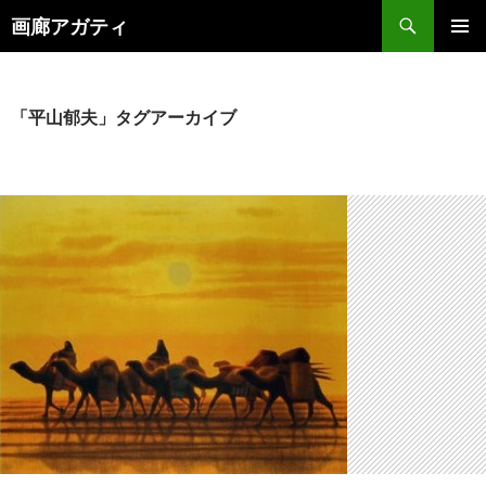
検
画廊アガティ
索
コ
メインメ
ン
ニュー
テ
ン
「平山郁夫」タグアーカイブ
ツ
へ
ス
キ
ッ
プ