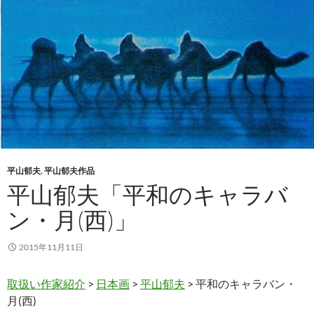
平山郁夫
,
平山郁夫作品
平山郁夫「平和のキャラバ
ン・月(西)」
2015年11月11日
取扱い作家紹介
>
日本画
>
平山郁夫
> 平和のキャラバン・
月(西)