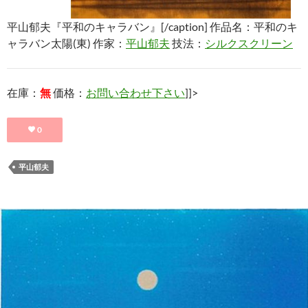
平山郁夫『平和のキャラバン』[/caption] 作品名：平和のキ
ャラバン太陽(東) 作家：
平山郁夫
技法：
シルクスクリーン
在庫：
無
価格：
お問い合わせ下さい
]]>
0
平山郁夫