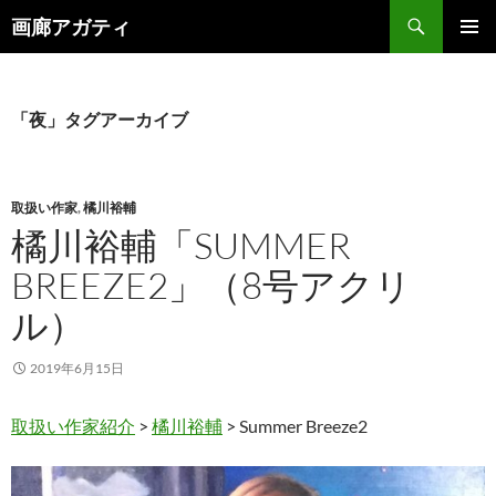
検
画廊アガティ
索
コ
メインメ
ン
ニュー
テ
ン
「夜」タグアーカイブ
ツ
へ
ス
キ
取扱い作家
,
橘川裕輔
ッ
橘川裕輔「SUMMER
プ
BREEZE2」（8号アクリ
ル）
2019年6月15日
取扱い作家紹介
>
橘川裕輔
> Summer Breeze2