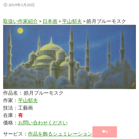
2019年1月20日
取扱い作家紹介
>
日本画
>
平山郁夫
> 皓月ブルーモスク
作品名： 皓月ブルーモスク
作家：
平山郁夫
技法：工藝画
在庫：
有
価格：
お問い合わせください
0
サービス：
作品を飾るシュミレーション