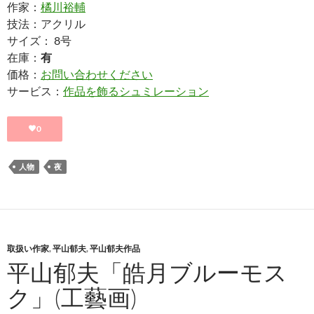
作家：
橘川裕輔
技法：アクリル
サイズ： 8号
在庫：
有
価格：
お問い合わせください
サービス：
作品を飾るシュミレーション
0
人物
夜
取扱い作家
,
平山郁夫
,
平山郁夫作品
平山郁夫「皓月ブルーモス
ク」(工藝画)