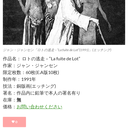
ジャン・ジャンセン「ロトの逃走 – “La fuite de Lot”(1991)」(エッチング)
作品名： ロトの逃走 – “La fuite de Lot”
作家：ジャン・ジャンセン
限定枚数：60枚(E.A版10枚)
制作年：1991年
技法：銅版画(エッチング)
署名：作品内に鉛筆で本人の署名有り
在庫：
無
価格：
お問い合わせください
0