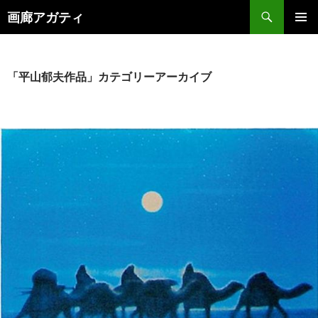
検
画廊アガティ
索
コ
メインメ
ン
ニュー
テ
ン
「平山郁夫作品」カテゴリーアーカイブ
ツ
へ
ス
キ
ッ
プ