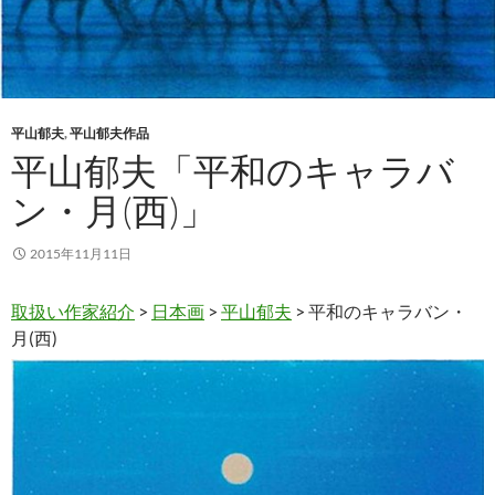
平山郁夫
,
平山郁夫作品
平山郁夫「平和のキャラバ
ン・月(西)」
2015年11月11日
取扱い作家紹介
>
日本画
>
平山郁夫
> 平和のキャラバン・
月(西)