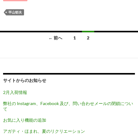
平山郁夫
投
← 前へ
1
2
稿
ナ
ビ
ゲ
サイトからのお知らせ
ー
2月入荷情報
シ
弊社の Instagram、Facebook 及び、問い合わせメールの閉鎖につい
て
ョ
お気に入り機能の追加
ン
アガティ・ほまれ、夏のリクリエーション