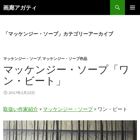
検
画廊アガティ
索
コ
メインメ
ン
ニュー
テ
ン
「マッケンジー・ソープ」カテゴリーアーカイブ
ツ
へ
ス
キ
マッケンジー・ソープ
,
マッケンジー・ソープ作品
ッ
マッケンジー・ソープ「ワ
プ
ン・ビート」
2017年2月22日
取扱い作家紹介
>
マッケンジー・ソープ
> ワン・ビート