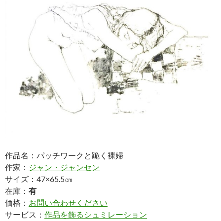
作品名：パッチワークと跪く裸婦
作家：
ジャン・ジャンセン
サイズ：47×65.5㎝
在庫：
有
価格：
お問い合わせください
サービス：
作品を飾るシュミレーション