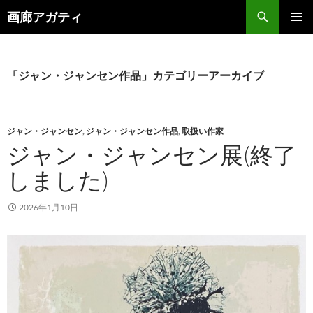
検
画廊アガティ
索
コ
メインメ
ン
ニュー
テ
ン
「ジャン・ジャンセン作品」カテゴリーアーカイブ
ツ
へ
ス
キ
ジャン・ジャンセン
,
ジャン・ジャンセン作品
,
取扱い作家
ッ
ジャン・ジャンセン展(終了
プ
しました)
2026年1月10日