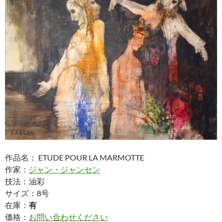
作品名： ETUDE POUR LA MARMOTTE
作家：
ジャン・ジャンセン
技法：油彩
サイズ：8号
在庫：
有
価格：
お問い合わせください