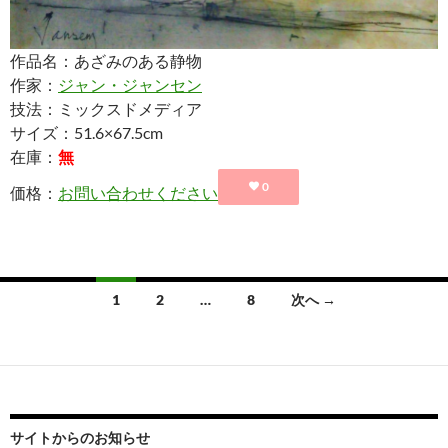
作品名：あざみのある静物
作家：
ジャン・ジャンセン
技法：ミックスドメディア
サイズ：51.6×67.5cm
在庫：
無
0
価格：
お問い合わせください
投
1
2
…
8
次へ →
稿
ナ
ビ
ゲ
サイトからのお知らせ