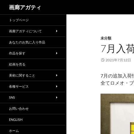
検
画廊アガティ
索
トップページ
画廊アガティについて
未分類
あなたのお気に入り作品
7月入
作品を探す
2021年7月12日
絵画を売る
7月の追加入荷
美術に関すること
全てロメオ・ブ
各種サービス
SNS
お問い合わせ
ENGLISH
ホーム