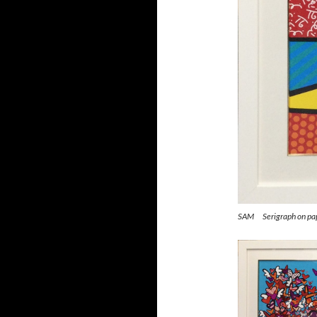
SAM Serigraph on pa