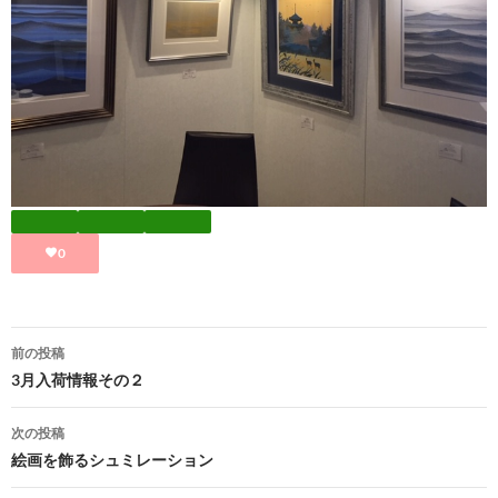
0
投
前の投稿
稿
3月入荷情報その２
ナ
次の投稿
ビ
絵画を飾るシュミレーション