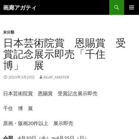
検
画廊アガティ
索
コ
メインメ
ン
ニュー
テ
ン
未分類
ツ
日本芸術院賞 恩賜賞 受
へ
賞記念展示即売「千住
ス
キ
博」 展
ッ
プ
2021年3月29日
AGAT_MASTER
日本芸術院賞 恩賜賞 受賞記念展示即売
千住 博 展
原画・版画20作以上 展示即売
会期
4月10日（金）〜4月25日（日）