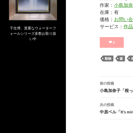
作家：
小島加奈
在庫：有
価格：
お問い合
サービス：
作品
千住博、貴重なウォーターフ
ォールシリーズ多数お取り扱
い中
0
動物
森
投
前の投稿
稿
小島加奈子「根っ
ナ
次の投稿
ビ
中居ベル「It’s mi
ゲ