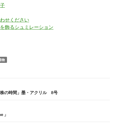
子
わせください
を飾るシュミレーション
植物
株の時間」墨・アクリル 8号
ne 」