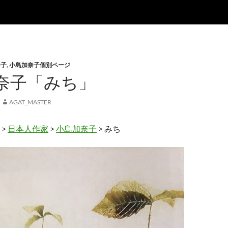
奈子
,
小島加奈子個別ページ
奈子「みち」
AGAT_MASTER
>
日本人作家
>
小島加奈子
> みち