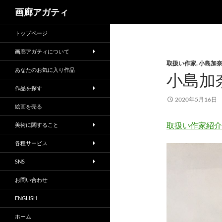
検
画廊アガティ
索
トップページ
画廊アガティについて
取扱い作家
,
小島加
あなたのお気に入り作品
小島加
作品を探す
2020年5月16日
絵画を売る
取扱い作家紹介
美術に関すること
各種サービス
SNS
お問い合わせ
ENGLISH
ホーム