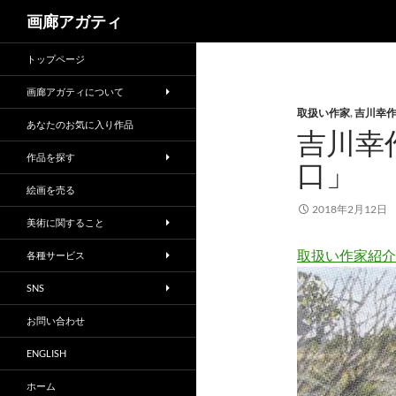
検
画廊アガティ
索
トップページ
画廊アガティについて
取扱い作家
,
吉川幸
あなたのお気に入り作品
吉川幸
作品を探す
口」
絵画を売る
2018年2月12日
美術に関すること
取扱い作家紹介
各種サービス
SNS
お問い合わせ
ENGLISH
ホーム