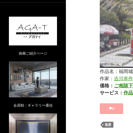
画廊ご紹介ページ
作品名：福岡城
作家：
吉川幸作
価格：
ご相談下
サービス：
作品
会員制：ギャラリー通信
0
風景