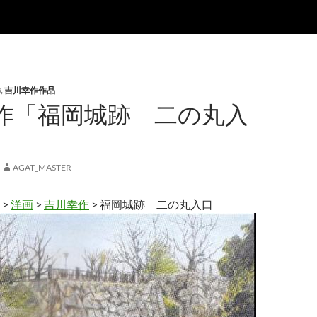
作
,
吉川幸作作品
作「福岡城跡 二の丸入
AGAT_MASTER
>
洋画
>
吉川幸作
> 福岡城跡 二の丸入口