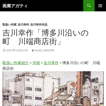
検
画廊アガティ
索
コ
メインメ
ン
ニュー
テ
ン
取扱い作家
,
吉川幸作
,
吉川幸作作品
ツ
吉川幸作「博多川沿いの
へ
町 川端商店街」
ス
キ
ッ
2017年12月27日
AGAT_MASTER
プ
取扱い作家紹介
>
洋画
>
吉川幸作
> 博多川沿いの町 川端
商店街