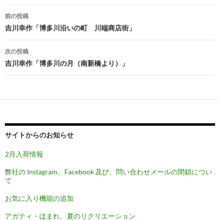
投
前の投稿
稿
吉川幸作「博多川沿いの町 川端商店街」
ナ
次の投稿
ビ
吉川幸作「博多川の月（南新橋より）」
ゲ
ー
シ
ョ
サイトからのお知らせ
ン
2月入荷情報
弊社の Instagram、Facebook 及び、問い合わせメールの閉鎖につい
て
お気に入り機能の追加
アガティ・ほまれ、夏のリクリエーション