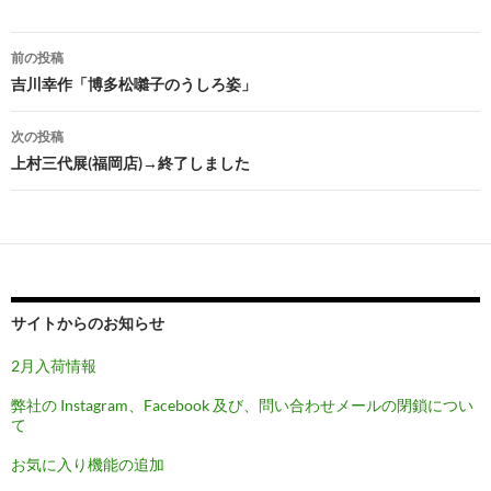
投
前の投稿
稿
吉川幸作「博多松囃子のうしろ姿」
ナ
次の投稿
ビ
上村三代展(福岡店)→終了しました
ゲ
ー
シ
ョ
サイトからのお知らせ
ン
2月入荷情報
弊社の Instagram、Facebook 及び、問い合わせメールの閉鎖につい
て
お気に入り機能の追加