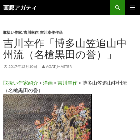
検
画廊アガティ
索
コ
メインメ
ン
ニュー
テ
ン
取扱い作家
,
吉川幸作
,
吉川幸作作品
ツ
吉川幸作「博多山笠追山中
へ
州流（名槍黒田の誉）」
ス
キ
ッ
2017年12月10日
AGAT_MASTER
プ
取扱い作家紹介
>
洋画
>
吉川幸作
> 博多山笠追山中州流
（名槍黒田の誉）