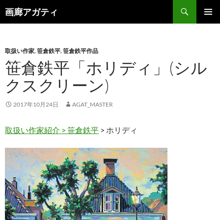
検
画廊アガティ
索
コ
メインメ
ン
ニュー
テ
ン
取扱い作家
,
笹倉鉄平
,
笹倉鉄平作品
ツ
笹倉鉄平「ホリディ」(シル
へ
クスクリーン)
ス
キ
ッ
2017年10月24日
AGAT_MASTER
プ
取扱い作家紹介 >
笹倉鉄平
> ホリディ