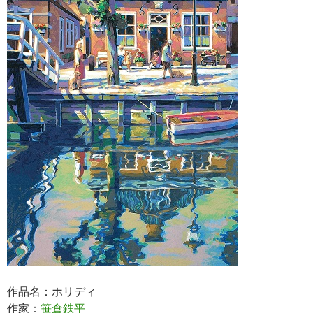
作品名：ホリディ
作家：
笹倉鉄平