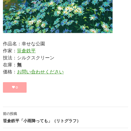
作品名：幸せな公園
作家：
笹倉鉄平
技法：シルクスクリーン
在庫：
無
価格：
お問い合わせください
0
投
前の投稿
稿
笹倉鉄平「小雨降っても」（リトグラフ）