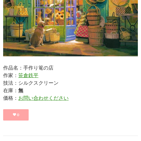
作品名：手作り篭の店
作家：
笹倉鉄平
技法：シルクスクリーン
在庫：
無
価格：
お問い合わせください
0
投