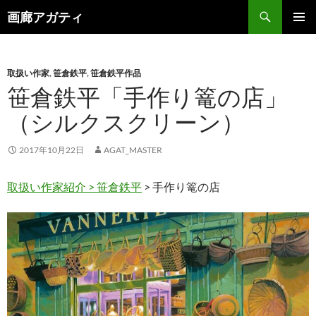
検
画廊アガティ
索
コ
メインメ
ン
ニュー
テ
ン
取扱い作家
,
笹倉鉄平
,
笹倉鉄平作品
ツ
笹倉鉄平「手作り篭の店」
へ
（シルクスクリーン）
ス
キ
ッ
2017年10月22日
AGAT_MASTER
プ
取扱い作家紹介 >
笹倉鉄平
> 手作り篭の店