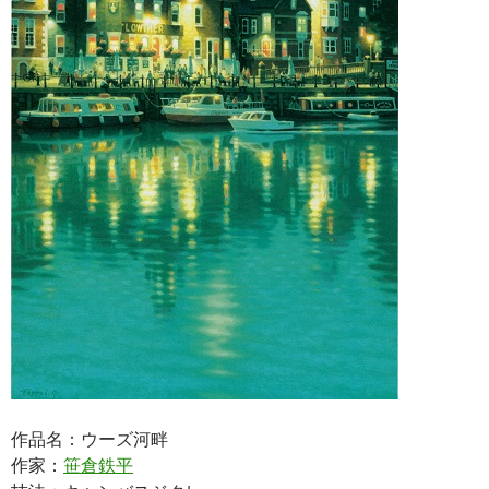
作品名：ウーズ河畔
作家：
笹倉鉄平