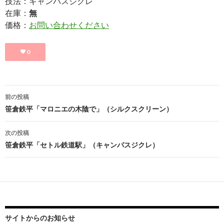
技法：キャンバスジクレ
在庫：
無
価格：
お問い合わせください
0
投
前の投稿
稿
笹倉鉄平「マロニエの木陰で」（シルクスクリーン）
ナ
次の投稿
ビ
笹倉鉄平「セトル鉄道駅」（キャンパスジクレ）
ゲ
ー
シ
ョ
サイトからのお知らせ