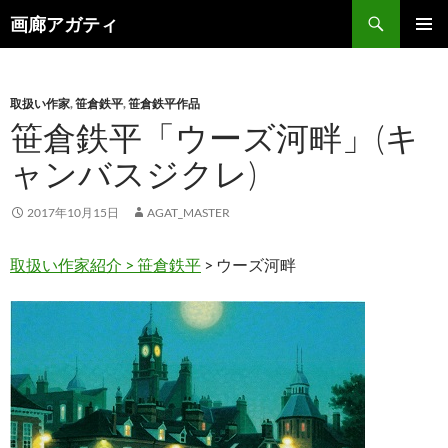
検
画廊アガティ
索
コ
メインメ
ン
ニュー
テ
ン
取扱い作家
,
笹倉鉄平
,
笹倉鉄平作品
ツ
笹倉鉄平「ウーズ河畔」(キ
へ
ャンバスジクレ)
ス
キ
ッ
2017年10月15日
AGAT_MASTER
プ
取扱い作家紹介 >
笹倉鉄平
> ウーズ河畔