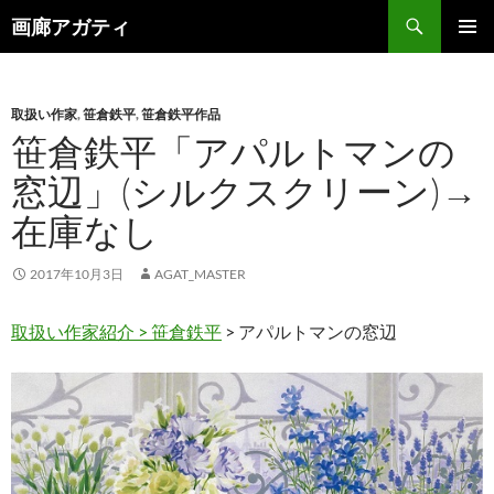
検
画廊アガティ
索
コ
メインメ
ン
ニュー
テ
ン
取扱い作家
,
笹倉鉄平
,
笹倉鉄平作品
ツ
笹倉鉄平「アパルトマンの
へ
窓辺」(シルクスクリーン)→
ス
キ
在庫なし
ッ
プ
2017年10月3日
AGAT_MASTER
取扱い作家紹介 >
笹倉鉄平
> アパルトマンの窓辺