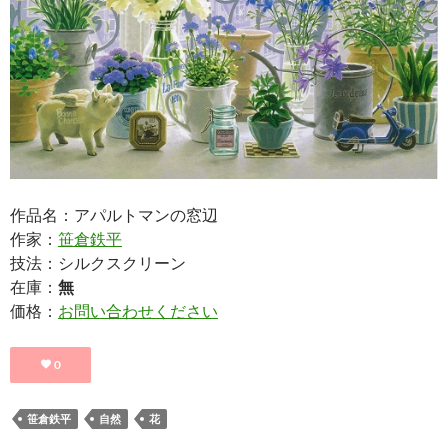
作品名：アパルトマンの窓辺
作家：
笹倉鉄平
技法：シルクスクリーン
在庫：
無
価格：
お問い合わせください
0
笹倉鉄平
自然
花