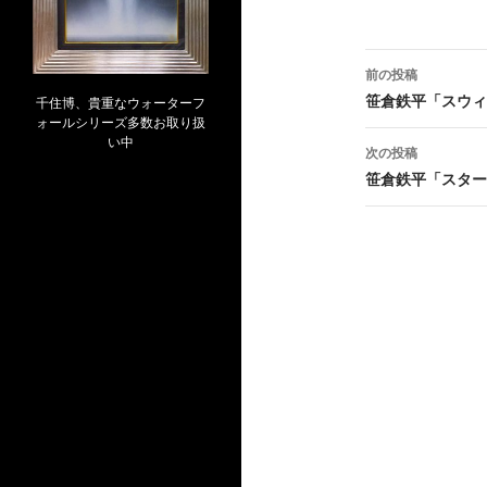
投
前の投稿
稿
笹倉鉄平「スウィ
千住博、貴重なウォーターフ
ォールシリーズ多数お取り扱
ナ
い中
次の投稿
ビ
笹倉鉄平「スター
ゲ
ー
シ
ョ
ン