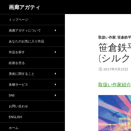
検
画廊アガティ
索
トップページ
画廊アガティについて
取扱い作家
,
笹倉鉄
あなたのお気に入り作品
笹倉鉄
作品を探す
(シル
絵画を売る
2017年9月25日
美術に関すること
取扱い作家紹介
各種サービス
SNS
お問い合わせ
ENGLISH
ホーム