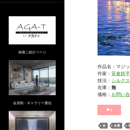
画廊ご紹介ページ
作品名：マジッ
作家：
笹倉鉄平
技法：
シルクス
在庫：
無
価格：
お問い合
会員制：ギャラリー通信
1
光
水景