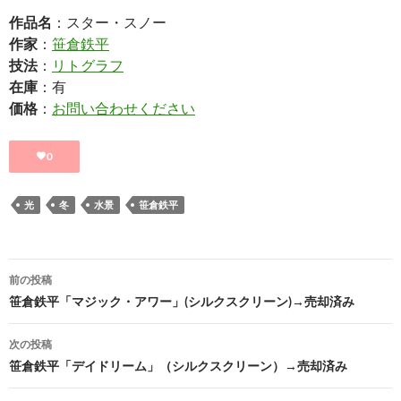
作品名
：スター・スノー
作家
：
笹倉鉄平
技法
：
リトグラフ
在庫
：有
価格
：
お問い合わせください
0
光
冬
水景
笹倉鉄平
投
前の投稿
稿
笹倉鉄平「マジック・アワー」(シルクスクリーン)→売却済み
ナ
次の投稿
ビ
笹倉鉄平「デイドリーム」（シルクスクリーン）→売却済み
ゲ