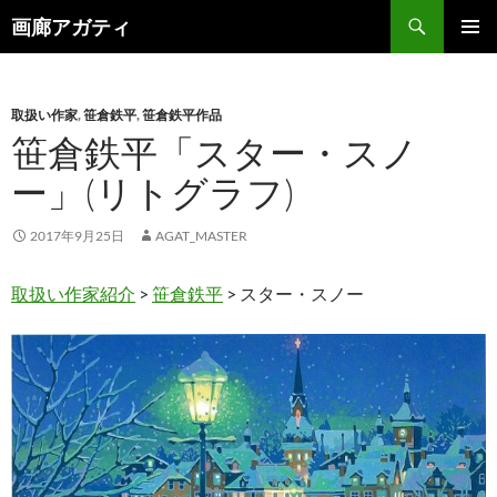
検
画廊アガティ
索
コ
メインメ
ン
ニュー
テ
ン
取扱い作家
,
笹倉鉄平
,
笹倉鉄平作品
ツ
笹倉鉄平「スター・スノ
へ
ー」(リトグラフ)
ス
キ
ッ
2017年9月25日
AGAT_MASTER
プ
取扱い作家紹介
>
笹倉鉄平
> スター・スノー