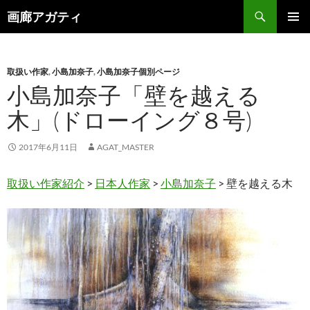
検
画廊アガティ
索
コ
メインメ
ン
ニュー
テ
ン
取扱い作家
,
小島加奈子
,
小島加奈子個別ページ
ツ
小島加奈子「壁を越える
へ
木」(ドローイング８号)
ス
キ
ッ
2017年6月11日
AGAT_MASTER
プ
取扱い作家紹介
>
日本人作家
>
小島加奈子
> 壁を越える木