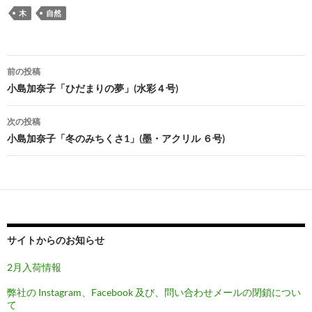
木
自然
投
前の投稿
稿
小島加奈子「ひだまりの夢」(水彩４号)
ナ
次の投稿
ビ
小島加奈子「冬のみちくさ1」(墨・アクリル ６号)
ゲ
ー
シ
ョ
サイトからのお知らせ
ン
2月入荷情報
弊社の Instagram、Facebook 及び、問い合わせメールの閉鎖につい
て