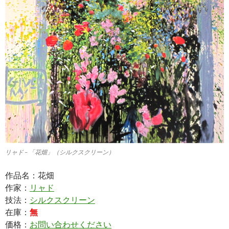
リャド – 「花畑」（シルクスクリーン）
作品名：花畑
作家：
リャド
技法：
シルクスクリーン
在庫：
無
価格：
お問い合わせください