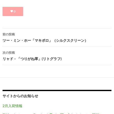
0
投
前の投稿
稿
ツー・ミン・ホー「マキポロ」（シルクスクリーン）
ナ
次の投稿
ビ
リャド – 「つりがね草」(リトグラフ)
ゲ
ー
シ
ョ
サイトからのお知らせ
ン
2月入荷情報