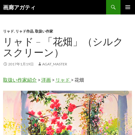
検
画廊アガティ
索
コ
メインメ
ン
ニュー
テ
ン
リャド
,
リャド作品
,
取扱い作家
ツ
リャド – 「花畑」（シルク
へ
スクリーン）
ス
キ
ッ
2017年1月19日
AGAT_MASTER
プ
取扱い作家紹介
>
洋画
>
リャド
> 花畑