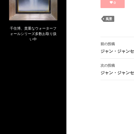
0
風景
千住博、貴重なウォーターフ
ォールシリーズ多数お取り扱
投
い中
前の投稿
稿
ジャン・ジャンセン「
ナ
次の投稿
ビ
ジャン・ジャンセ
ゲ
ー
シ
ョ
ン