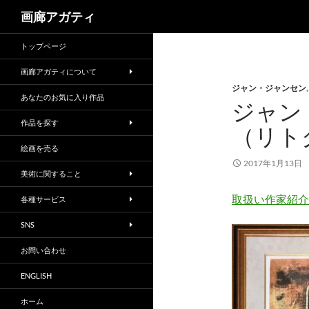
検
画廊アガティ
索
トップページ
画廊アガティについて
ジャン・ジャンセン
あなたのお気に入り作品
ジャン
作品を探す
（リト
絵画を売る
2017年1月13日
美術に関すること
取扱い作家紹介
各種サービス
SNS
お問い合わせ
ENGLISH
ホーム