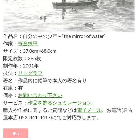
作品名：自分の中の少年 – “the mirror of water”
作家：
笹倉鉄平
サイズ：37.0cm×68.0cm
限定枚数：295枚
制作年：2001年
技法：
リトグラフ
署名：作品内に鉛筆で本人の署名有り
在庫：
有
価格：
お問い合わせ下さい
サービス：
作品を飾るシュミレーション
購入や作品に関するご質問などは
電子メール
、お電話(名古
屋本店:052-841-4417)にてご対応致します。
0