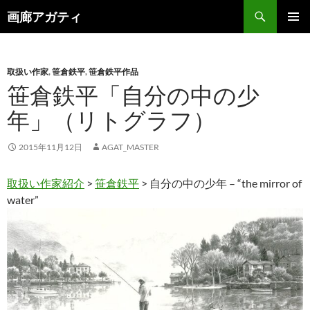
検
画廊アガティ
索
コ
メインメ
ン
ニュー
テ
ン
取扱い作家
,
笹倉鉄平
,
笹倉鉄平作品
ツ
笹倉鉄平「自分の中の少
へ
年」（リトグラフ）
ス
キ
ッ
2015年11月12日
AGAT_MASTER
プ
取扱い作家紹介
>
笹倉鉄平
> 自分の中の少年 – “the mirror of
water”