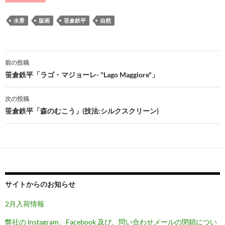
水景
版画
笹倉鉄平
自然
投
前の投稿
稿
笹倉鉄平「ラゴ・マジョーレ- "Lago Maggiore"」
ナ
次の投稿
ビ
笹倉鉄平「森のむこう」(技法:シルクスクリーン)
ゲ
ー
シ
ョ
サイトからのお知らせ
ン
2月入荷情報
弊社の Instagram、Facebook 及び、問い合わせメールの閉鎖につい