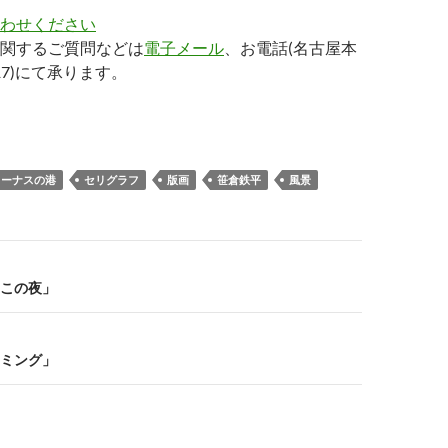
わせください
関するご質問などは
電子メール
、お電話(名古屋本
4417)にて承ります。
ィーナスの港
セリグラフ
版画
笹倉鉄平
風景
この夜」
ミング」