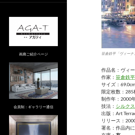
笹倉鉄平「ヴィーナスの港 –
画廊ご紹介ページ
作品名：ヴィーナスの
作家：
笹倉鉄平
サイズ：69.0cm×
限定枚数：285
制作年：2000
技法：
シルクス
会員制：ギャラリー通信
出版：Art Terrace
リリース：200
署名：作品内に
在庫：
有