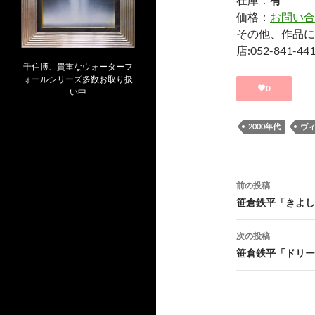
価格：
お問い合
その他、作品に
店:052-841-
千住博、貴重なウォーターフ
ォールシリーズ多数お取り扱
0
い中
2000年代
ヴ
投
前の投稿
稿
笹倉鉄平「きよし
ナ
次の投稿
ビ
笹倉鉄平「ドリー
ゲ
ー