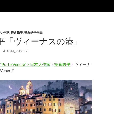
扱い作家
,
笹倉鉄平
,
笹倉鉄平作品
平「ヴィーナスの港」
AGAT_MASTER
to Venere” >
日本人作家
>
笹倉鉄平
> ヴィーナ
Venere”