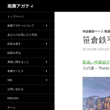
検
画廊アガティ
索
トップページ
画廊アガティについて
作品個別ページ
,
取
あなたのお気に入り作品
笹倉鉄
作品を探す
2015年11月12日
絵画を売る
取扱い作家紹介”Por
美術に関すること
スの港 – “Porto 
各種サービス
SNS
お問い合わせ
ENGLISH
ホーム