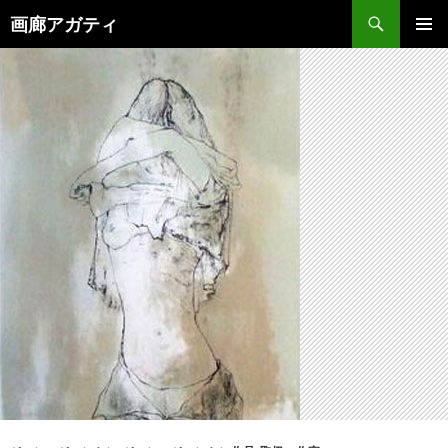
検
画廊アガティ
索
コ
メインメ
ン
ニュー
テ
ン
ツ
へ
ス
キ
ッ
プ