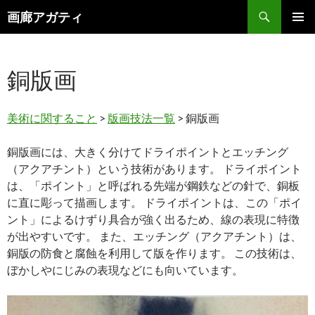
検
画廊アガティ
索
コ
メインメ
ン
ニュー
テ
銅版画
ン
ツ
へ
ス
美術に関すること
>
版画技法一覧
> 銅版画
キ
ッ
銅版画には、大きく分けてドライポイントとエッチング
プ
（アクアチント）という技術があります。 ドライポイント
は、「ポイント」と呼ばれる先端が鋼鉄などの針で、銅板
に直に彫って描画します。 ドライポイントは、この「ポイ
ント」によるけずり具合が強く出るため、線の表現に特徴
が出やすいです。 また、エッチング（アクアチント）は、
銅版の防食と腐蝕を利用して版を作ります。 この技術は、
ぼかしやにじみの表現などにも向いています。