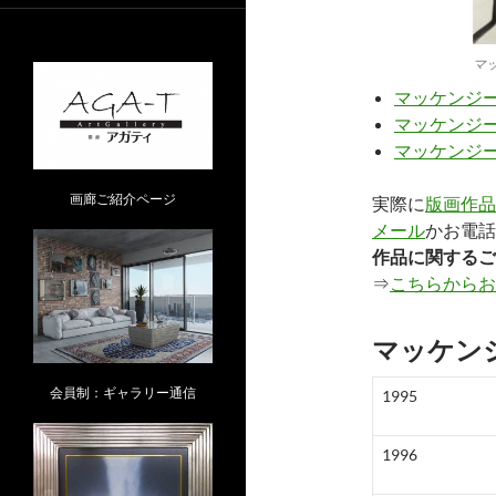
マ
マッケンジ
マッケンジ
マッケンジ
画廊ご紹介ページ
実際に
版画作品
メール
かお電話［
作品に関するご
⇒
こちらからお
マッケン
会員制：ギャラリー通信
1995
1996