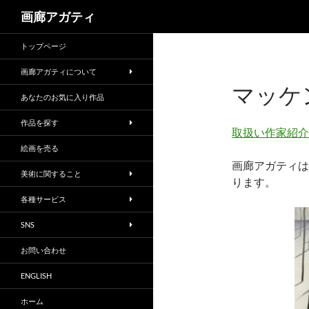
検
画廊アガティ
索
トップページ
画廊アガティについて
マッケ
あなたのお気に入り作品
作品を探す
取扱い作家紹介
絵画を売る
画廊アガティは
美術に関すること
ります。
各種サービス
SNS
お問い合わせ
ENGLISH
ホーム