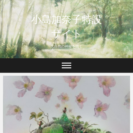
Skip
to
小島加奈子特設
content
サイト
大自然の神秘を描く