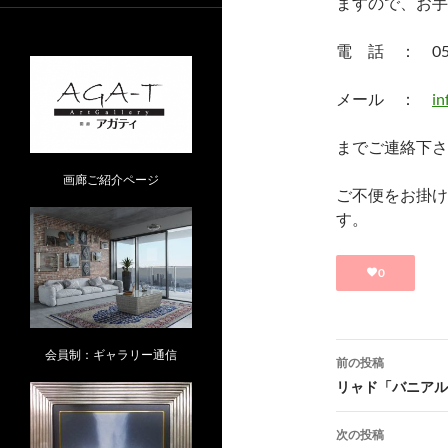
ますので、お手
電 話 ： 052-
メール ：
in
までご連絡下さ
画廊ご紹介ページ
ご不便をお掛け
す。
0
投
会員制：ギャラリー通信
前の投稿
稿
リャド「バニアル
ナ
次の投稿