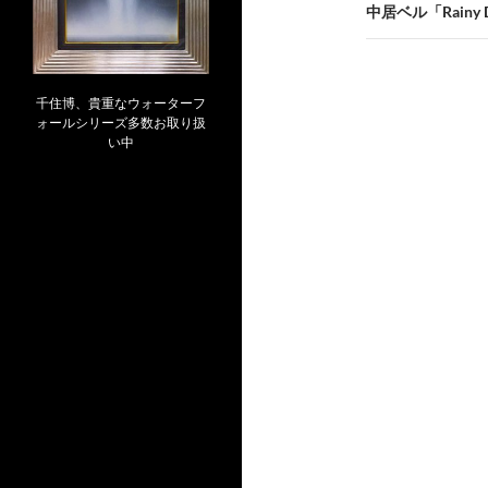
ビ
中居ベル「Rainy D
ゲ
ー
千住博、貴重なウォーターフ
シ
ォールシリーズ多数お取り扱
い中
ョ
ン