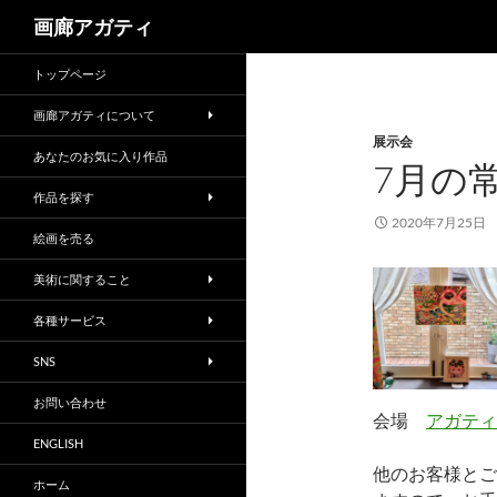
検
画廊アガティ
索
トップページ
画廊アガティについて
展示会
あなたのお気に入り作品
7月の
作品を探す
2020年7月25日
絵画を売る
美術に関すること
各種サービス
SNS
お問い合わせ
会場
アガティ
ENGLISH
他のお客様とご
ホーム