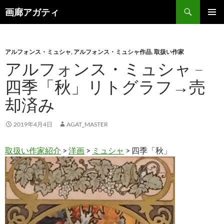
検
画廊アガティ
索
コ
メインメ
ン
ニュー
テ
ン
アルフォンス・ミュシャ
,
アルフォンス・ミュシャ作品
,
取扱い作家
ツ
アルフォンス・ミュシャ –
へ
四季「秋」リトグラフ→売
ス
キ
却済み
ッ
プ
2019年4月4日
AGAT_MASTER
取扱い作家紹介
>
洋画
>
ミュシャ
> 四季「秋」