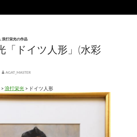
光
,
浪打栄光の作品
光「ドイツ人形」(水彩
AGAT_MASTER
>
浪打栄光
> ドイツ人形