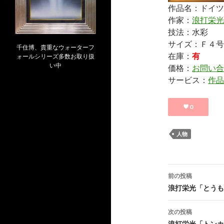
作品名：ドイツ
作家：
浪打栄光
技法：水彩
サイズ：Ｆ４号
千住博、貴重なウォーターフ
在庫：
有
ォールシリーズ多数お取り扱
い中
価格：
お問い合
サービス：
作品
0
人物
投
前の投稿
稿
浪打栄光「とうも
ナ
次の投稿
浪打栄光「トンカ