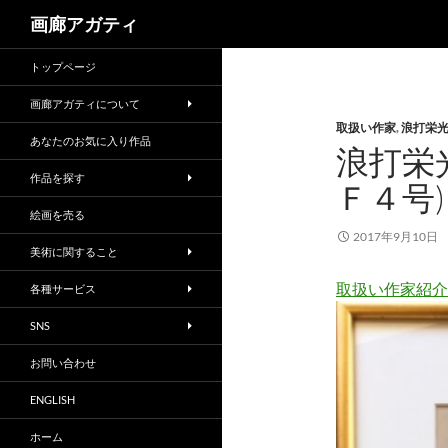
検
画廊アガティ
索
トップページ
画廊アガティについて
取扱い作家
,
浪打栄
あなたのお気に入り作品
浪打栄
作品を探す
Ｆ４号)
絵画を売る
2017年9月10日
美術に関すること
取扱い作家紹介
各種サービス
SNS
お問い合わせ
ENGLISH
ホーム