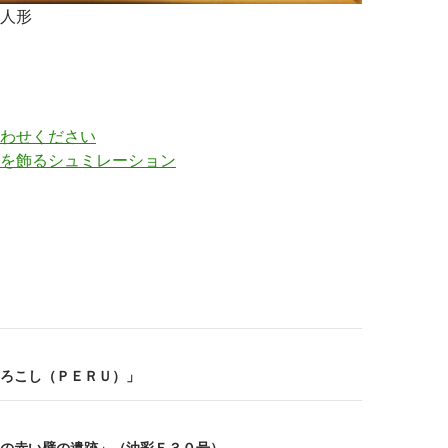
人形
わせください
を飾るシュミレーション
ろこし（ＰＥＲＵ）」
の赤い壁の遺跡」（油彩Ｆ３０号）