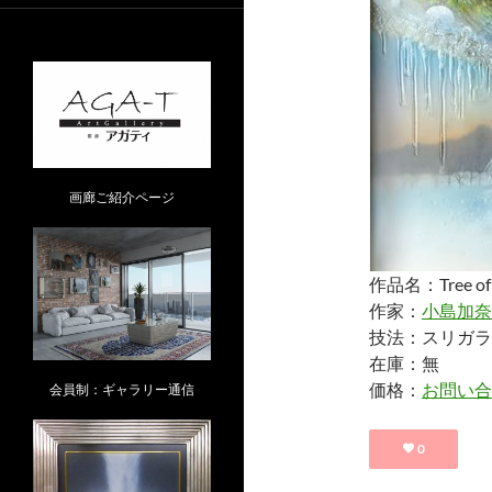
画廊ご紹介ページ
作品名：Tree of l
作家：
小島加奈
技法：スリガラ
在庫：無
価格：
お問い合
会員制：ギャラリー通信
0