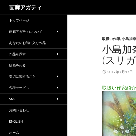
検
画廊アガティ
索
トップページ
画廊アガティについて
取扱い作家
,
小島加
あなたのお気に入り作品
小島加奈
作品を探す
(スリガ
絵画を売る
2017年7月17日
美術に関すること
取扱い作家紹介
各種サービス
SNS
お問い合わせ
ENGLISH
ホーム