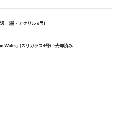
」(墨・アクリル 6号)
n Walts」(スリガラス4号)⇒売却済み