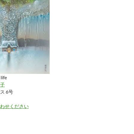
ife
子
ス 6号
わせください