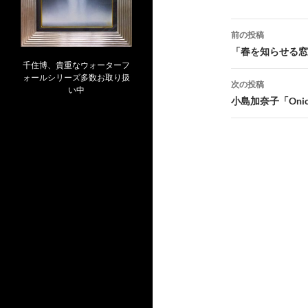
投
前の投稿
稿
「春を知らせる窓辺
千住博、貴重なウォーターフ
ナ
ォールシリーズ多数お取り扱
次の投稿
い中
ビ
小島加奈子「Onio
ゲ
ー
シ
ョ
ン