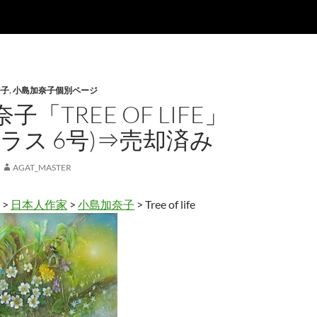
奈子
,
小島加奈子個別ページ
子「TREE OF LIFE」
ラス 6号)⇒売却済み
AGAT_MASTER
>
日本人作家
>
小島加奈子
> Tree of life