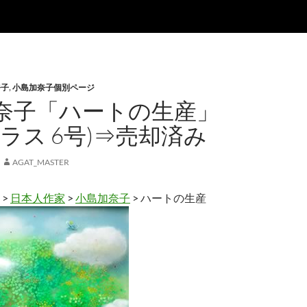
奈子
,
小島加奈子個別ページ
奈子「ハートの生産」
ラス 6号)⇒売却済み
AGAT_MASTER
>
日本人作家
>
小島加奈子
> ハートの生産