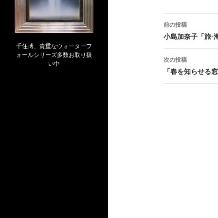
投
前の投稿
稿
小島加奈子「旅-
千住博、貴重なウォーターフ
ナ
ォールシリーズ多数お取り扱
次の投稿
い中
ビ
「春を知らせる窓辺
ゲ
ー
シ
ョ
ン