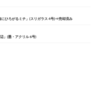
海にひろがるミチ」(スリガラス 4号)⇒売却済み
」(墨・アクリル 6号)