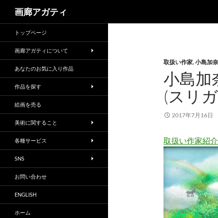
検
画廊アガティ
索
トップページ
画廊アガティについて
取扱い作家
,
小島加
あなたのお気に入り作品
小島加
作品を探す
(スリガ
絵画を売る
2017年7月16日
美術に関すること
取扱い作家紹介
各種サービス
SNS
お問い合わせ
ENGLISH
ホーム