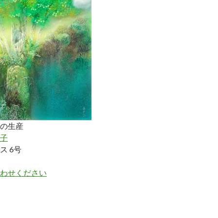
の生産
子
ス 6号
わせください