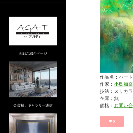
画廊ご紹介ページ
作品名：ハート
作家：
小島加奈
技法：スリガラ
在庫：無
価格：
お問い合
会員制：ギャラリー通信
0