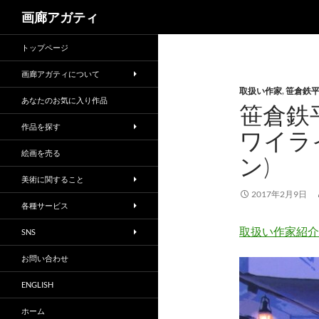
検
画廊アガティ
索
トップページ
画廊アガティについて
取扱い作家
,
笹倉鉄
あなたのお気に入り作品
笹倉鉄
作品を探す
ワイラ
絵画を売る
ン)
美術に関すること
2017年2月9日
各種サービス
取扱い作家紹介
SNS
お問い合わせ
ENGLISH
ホーム