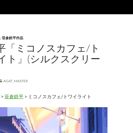
平
,
笹倉鉄平作品
平「ミコノスカフェ/ト
イト」(シルクスクリー
AGAT_MASTER
>
笹倉鉄平
> ミコノスカフェ/トワイライト