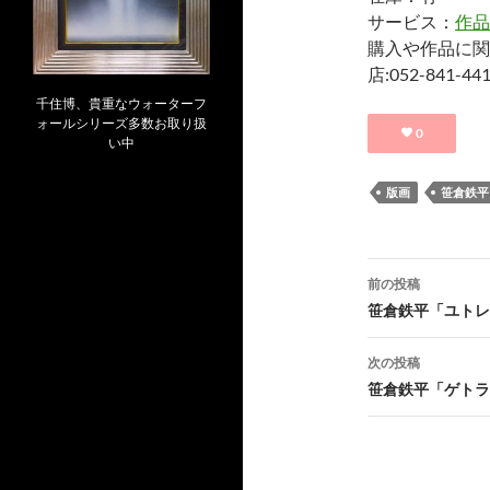
サービス：
作品
購入や作品に関
店:052-841
千住博、貴重なウォーターフ
ォールシリーズ多数お取り扱
0
い中
版画
笹倉鉄平
投
前の投稿
稿
笹倉鉄平「ユトレ
ナ
次の投稿
ビ
笹倉鉄平「ゲトラ
ゲ
ー