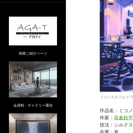
画廊ご紹介ページ
ミコノスカフェ/ト
会員制：ギャラリー通信
作品名：ミコノ
作家：
笹倉鉄平
技法：シルクス
在庫：有