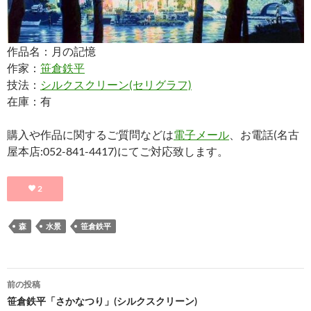
作品名：月の記憶
作家：
笹倉鉄平
技法：
シルクスクリーン(セリグラフ)
在庫：有
購入や作品に関するご質問などは
電子メール
、お電話(名古
屋本店:052-841-4417)にてご対応致します。
2
森
水景
笹倉鉄平
投
前の投稿
稿
笹倉鉄平「さかなつり」(シルクスクリーン)