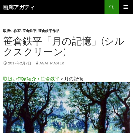
検
画廊アガティ
索
コ
メインメ
ン
ニュー
テ
ン
取扱い作家
,
笹倉鉄平
,
笹倉鉄平作品
ツ
笹倉鉄平「月の記憶」(シル
へ
クスクリーン)
ス
キ
ッ
2017年2月9日
AGAT_MASTER
プ
取扱い作家紹介 >
笹倉鉄平
> 月の記憶