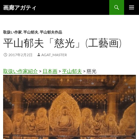
検
画廊アガティ
索
コ
メインメ
ン
ニュー
テ
ン
取扱い作家
,
平山郁夫
,
平山郁夫作品
ツ
平山郁夫「慈光」(工藝画)
へ
ス
2017年2月2日
AGAT_MASTER
キ
ッ
取扱い作家紹介
>
日本画
>
平山郁夫
> 慈光
プ