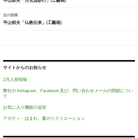
稿
平山郁夫「月光流砂行」(工藝画)
ナ
次の投稿
ビ
平山郁夫「仏教伝来」(工藝画)
ゲ
ー
シ
ョ
サイトからのお知らせ
ン
2月入荷情報
弊社の Instagram、Facebook 及び、問い合わせメールの閉鎖につい
て
お気に入り機能の追加
アガティ・ほまれ、夏のリクリエーション