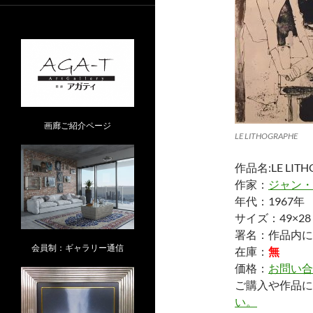
画廊ご紹介ページ
LE LITHOGRAPHE
作品名:LE LITH
作家：
ジャン・
年代：1967年
サイズ：49×28
署名：作品内に
会員制：ギャラリー通信
在庫：
無
価格：
お問い合
ご購入や作品に
い。