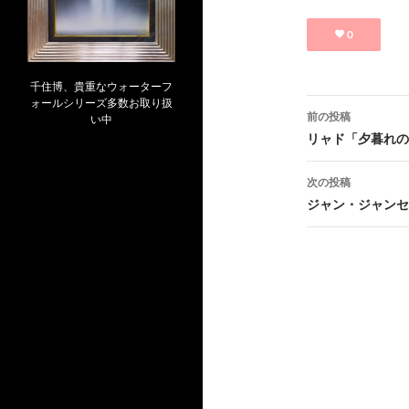
0
千住博、貴重なウォーターフ
投
ォールシリーズ多数お取り扱
前の投稿
い中
稿
リャド「夕暮れの
ナ
次の投稿
ビ
ジャン・ジャンセ
ゲ
ー
シ
ョ
ン