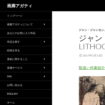
検
画廊アガティ
索
トップページ
画廊アガティについて
ジャン・ジャンセン
あなたのお気に入り作品
ジャン
作品を探す
LITHO
絵画を売る
2017年1月13日
美術に関すること
取扱い作家紹介
各種サービス
SNS
お問い合わせ
ENGLISH
ホーム