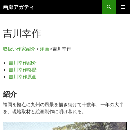
検
画廊アガティ
索
コ
メインメ
ン
ニュー
テ
吉川幸作
ン
ツ
へ
ス
取扱い作家紹介
>
洋画
>吉川幸作
キ
ッ
吉川幸作紹介
プ
吉川幸作略歴
吉川幸作原画
紹介
福岡を拠点に九州の風景を描き続けて十数年、一年の大半
を、現地取材と絵画制作に明け暮れる。