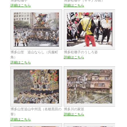
博多松囃子
博多松囃子（キャナル前）
詳細はこちら
詳細はこちら
博多山笠 追山ならし（呉服町
博多松囃子のうしろ姿
角）
詳細はこちら
詳細はこちら
博多山笠追山中州流（名槍黒田の
博多川の家並
誉）
詳細はこちら
詳細はこちら