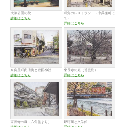
大濠公園の秋
町角のレストラン （中呉服町に
詳細はこちら
て）
詳細はこちら
奈良屋町商店街と豊国神社
東長寺の庭（菩提樹）
詳細はこちら
詳細はこちら
東長寺の庭（六角堂より）
那珂川と文学館
詳細はこちら
詳細はこちら