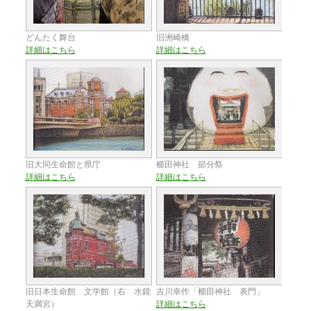
どんたく舞台
旧洲崎橋
詳細はこちら
詳細はこちら
旧大同生命館と県庁
櫛田神社 節分祭
詳細はこちら
詳細はこちら
旧日本生命館 文学館（右 水鏡
吉川幸作「櫛田神社 表門」
天満宮）
詳細はこちら